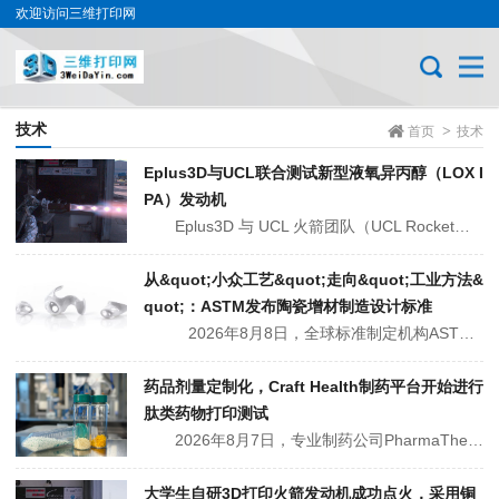
欢迎访问三维打印网
技术
>
首页
技术
Eplus3D与UCL联合测试新型液氧异丙醇（LOX I
PA）发动机
Eplus3D 与 UCL 火箭团队（UCL Rocket）合作研制液体火箭发动机。目前，他们正在开发一种 regenerative 液氧（LOX）与异丙醇（IPA）液体冷却架构。这些火箭先将 IPA 用作冷却剂，随后再将其与液氧一同在燃烧室中点燃。由于液氧需冷却至零下183摄氏度以下才能保持液...
从&quot;小众工艺&quot;走向&quot;工业方法&
quot;：ASTM发布陶瓷增材制造设计标准
2026年8月8日，全球标准制定机构ASTM International旗下的增材制造技术委员会F42提出了一项新的工作项目WK84355，旨在为陶瓷增材制造的设计流程提供指导标准，帮助产品规划人员和设计师规避3D打印陶瓷部件最常见的挑战，那些不可预测的收缩与脆化。△ 陶瓷3D打印生坯...
药品剂量定制化，Craft Health制药平台开始进行
肽类药物打印测试
2026年8月7日，专业制药公司PharmaTher Holdings正与总部位于新加坡的制药技术公司Craft Health Pte. Ltd.合作，测试 Craft Health 的 CraftMake 3D 打印平台能否生产个性化肽类药品剂量。PharmaTher Holdings 于 2...
大学生自研3D打印火箭发动机成功点火，采用铜