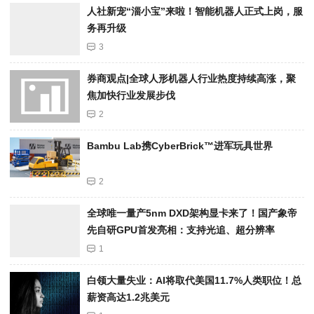
人社新宠“淄小宝”来啦！智能机器人正式上岗，服
务再升级
3
券商观点|全球人形机器人行业热度持续高涨，聚
焦加快行业发展步伐
2
Bambu Lab携Cyber​​Brick™进军玩具世界
2
全球唯一量产5nm DXD架构显卡来了！国产象帝
先自研GPU首发亮相：支持光追、超分辨率
1
白领大量失业：AI将取代美国11.7%人类职位！总
薪资高达1.2兆美元