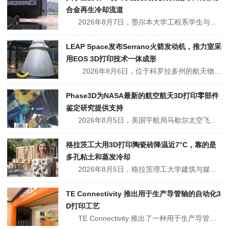
合金再生冷却流道
2026年8月7日，墨尔本大学工程系学生与CSIRO Lab22 的研究人员合作，成功点火了 3D 打印的再生冷却液体双组元火箭发动机，成为第一个在英国举行的国际学生火箭竞赛 Race2Space 上成功试射此类设计的澳大利亚学生团队。 这款名为“Slinky”的发动机是墨尔本大学航空...
LEAP Space发布Serrano火箭发动机，推力室采
用EOS 3D打印技术一体成形
2026年8月6日，位于科罗拉多州的航天物流公司LEAP Space近期发布了一款采用直接金属激光烧结（DMLS）技术制造的Serrano发动机，这是Bighorn运载火箭项目的首个主要硬件部件。这家总部位于科罗拉多州的航天物流和运载火箭公司表示，Serrano发动机基于公司久经考验的Anah...
Phase3D为NASA最新的航空航天3D打印零部件
鉴定研究提供支持
2026年8月5日，美国宇航局马歇尔太空飞行中心已授予3D打印质量监测软件开发商Phase3D公司一项新计划的参与权，旨在证明金属增材制造的零件在生产过程中即可满足太空飞行的要求。 计划将在生产规模的 EOS M300-4 四激光系统上生成超过50,000 个单独检查的构建层，从而创建有...
格拉茨工大用3D打印陶瓷砖降温近7°C，靠的是
多孔粘土和蒸发冷却
2026年8月5日，格拉茨理工大学建筑与媒体学院声称，该校进行的一项实地测试显示，放置在校园炎热阁楼中的3D打印陶瓷立方体（内注水）附近温度下降了近7摄氏度。这个思路把沿用数百年的蒸发冷却原理和3D打印技术结合起来，用来对付城市热岛。 这些边长约为23厘米的立方体，采用陶瓷粘土混合物，通...
TE Connectivity 推出用于生产导管轴的自动化3
D打印工艺
TE Connectivity 推出了一种用于生产导管轴的自动化 3D 打印工艺，取代了业界普遍使用的手动组装步骤。该工艺由 TE 医疗业务部门的高级技术团队在爱尔兰戈尔韦的 PROPELUS 原型中心开发。之所以需要被取代，是因为导管轴沿其长度方向并非均匀一致——不同区段需要不同的硬度，以便导管...