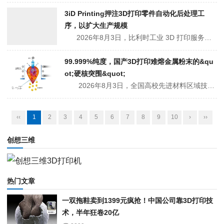
3iD Printing押注3D打印零件自动化后处理工
序，以扩大生产规模
2026年8月3日，比利时工业 3D 打印服务提供商3iD Printing正在安装由荷兰AM-Flow提供的自动化后处理生产线，集成了 AM-Feed、AM-Vision 和 AM-Sort 三个系统，用于处理零件的送料、识别和分拣，无需人工贴标签。消除后处理瓶颈 尽管3D打印技术...
99.999%纯度，国产3D打印难熔金属粉末的&qu
ot;硬核突围&quot;
2026年8月3日，全国高校先进材料区域技术转移转化中心（以下简称"先进材料分中心"）近期披露了旗下"等离子前沿材料研究所"的详细技术布局。这家依托依托先进材料分中心和苏州云火材料科技有限公司建设的二级研发机构，正在用一项名为 PDR（等离子液滴精炼）的核心技术，向难熔金属球形粉末这个长期被海外...
‹‹
1
2
3
4
5
6
7
8
9
10
›
››
创想三维
热门文章
一双拖鞋卖到1399元疯抢！中国公司靠3D打印技
术，半年狂卷20亿