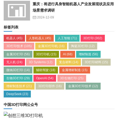
重庆：将进行具身智能机器人产业发展现状及应用
场景需求调研
2024-12-09
标签列表
机器人
(45)
人形机器人
(45)
人工智能
(71)
3D打印
(302)
3D打印技术
(105)
金属3D打印机
(16)
陶瓷3D打印
(12)
金属3D打印
(56)
3D打印机
(15)
AI
(68)
增材制造
(56)
无人机
(24)
3D Systems
(12)
复合材料
(14)
3D打印材料
(15)
微纳3D打印
(14)
辅助驾驶
(18)
金属增材制造
(15)
生物3D打印
(29)
OpenAI
(54)
3D生物打印
(25)
增材制造技术
(21)
3D打印部件
(16)
金属3D打印技术
(12)
DeepSeek
(23)
中国3D打印网公众号