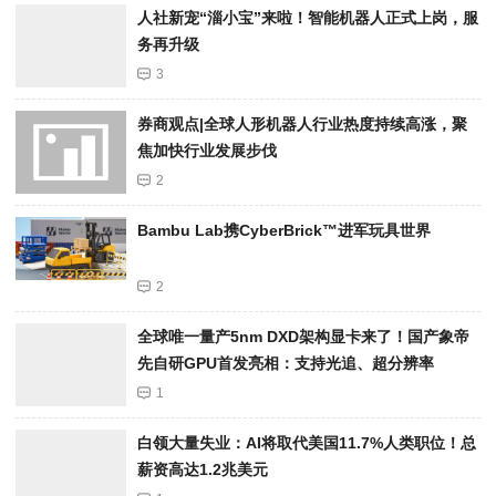
人社新宠“淄小宝”来啦！智能机器人正式上岗，服
务再升级
3
券商观点|全球人形机器人行业热度持续高涨，聚
焦加快行业发展步伐
2
Bambu Lab携Cyber​​Brick™进军玩具世界
2
全球唯一量产5nm DXD架构显卡来了！国产象帝
先自研GPU首发亮相：支持光追、超分辨率
1
白领大量失业：AI将取代美国11.7%人类职位！总
薪资高达1.2兆美元