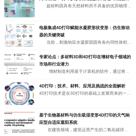
超材料因具有天然材料所不具备的优异物理特性，在柔性电子、航空航天和生物医学等领域展现出巨大应用潜力，但当前大多为单一材料的均质周期性结构，其构型和力学性能设计性有限，且力学性能固定，缺乏可编程调控能力，严重限制了应用范围。此外，形状记忆聚合物（SMPs）作为一类刺激响...
电极集成4D打印赋能水凝胶形状变形：仿生致动
器的关键突破
当前，刺激响应水凝胶因固有各向同性体积变化，在软致动器应用中面临功能局限，传统双层结构、电泳沉积及光掩模等方法存在非必要驱动和分辨率不足等问题。吉林大学周雪莉教授与王振国教授团队提出电极集成4D打印策略，通过全局钝化和局部激活机制，在热响应水凝胶中实现空间可编程驱动。...
专家论点：多材料3D和4D打印在增材电子领域的
市场和行业潜力
增材制造利用基于计算机的软件，通过将介电材料或导电材料逐层沉积成不同的几何形状来创建产品组件。自 20 世纪 80 年代诞生以来，用于增材制造的 3D 打印技术已成为一项革命性技术。几十年来，3D 打印在众多应用中颠覆了传统的工业生产理念（例如通...
4D打印：技术、材料、应用及挑战的全面解析
4D打印技术是在3D打印的基础上发展而来的一种新兴技术，通过结合智能材料与外部刺激，使打印出的物体能够在时间维度上实现形状、性能和功能的动态变化，展现出自我组装、自我适应和自我修复等独特能力。近日，来自伊利诺伊大学芝加哥分校的Eben Alsberg/Aixiang Ding等人综述了4D打印技术的最新进...
基于生物基材料与仿生吸湿变形4D打印的天气响
应型自适应遮阳系统
在建筑领域，建筑运营产生的二氧化碳排放占全球总排放量的27%，建筑围护结构的能耗问题亟待解决。传统自适应遮阳系统依赖机电驱动装置，存在能耗高、结构复杂易故障等问题，而基于乙烯-四氟乙烯箔或被动着色玻璃的方案则存在滤光过度、材料隐含碳高的缺陷。此外，天然木材...