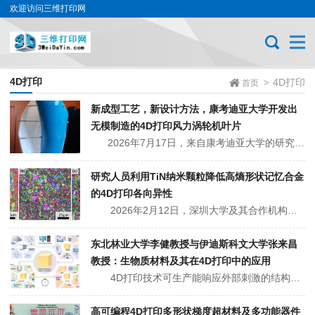
欢迎访问三维打印网
4D打印
4D打印
>
首页
新成型工艺，新设计方法，康考迪亚大学开发出
无模制造的4D打印风力涡轮机叶片
2026年7月17日，来自康考迪亚大学的研究人员开发了一种复合材料4D打印（4DPC）方法，可利用扁平的碳纤维复合材料面板生产垂直轴风力涡轮机（VAWT）的弧形叶片，无需通常用于成型的复杂模具。同时，研究人员还开发一种新型逆向设计方法，可将平面碳纤维板固化成曲面形状，从而降低小型涡轮机制造的成本和...
研究人员利用TiN纳米颗粒降低高熵形状记忆合金
的4D打印各向异性
2026年2月12日，深圳大学及其合作机构的研究人员展示了一种通过在激光粉末床熔融（LPBF）过程中添加TiN纳米颗粒来降低4D打印高熵形状记忆合金（HESMA）功能各向异性的方法。相关研究成果以题为“Effect of TiN nanoparticle onshape memory pro...
东北林业大学李健教授与伊迪斯科文大学张来昌
教授：生物质材料及其在4D打印中的应用
4D打印技术可生产能响应外部刺激的结构，然而具备形状记忆特性的智能材料在响应性和可打印性方面存在局限。东北林业大学李健教授团队与伊迪斯科文大学的张来昌教授 在《International Journal of Extreme Manufact...
高可编程4D打印多形状梯度超材料及多功能器件