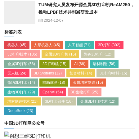
TUM研究人员发布开源金属3D打印机ReAM250，
推动LPBF技术并削减研发成本
2024-12-07
标签列表
机器人
(45)
人形机器人
(45)
人工智能
(71)
3D打印
(302)
3D打印技术
(105)
金属3D打印机
(16)
陶瓷3D打印
(12)
金属3D打印
(56)
3D打印机
(15)
AI
(68)
增材制造
(56)
无人机
(24)
3D Systems
(12)
复合材料
(14)
3D打印材料
(15)
微纳3D打印
(14)
辅助驾驶
(18)
金属增材制造
(15)
生物3D打印
(29)
OpenAI
(54)
3D生物打印
(25)
增材制造技术
(21)
3D打印部件
(16)
金属3D打印技术
(12)
DeepSeek
(23)
中国3D打印网公众号