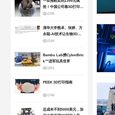
一双拖鞋卖到1399元疯
抢！中国公司靠3D打印技
术，半年狂卷20亿
2295
清华大学熊卓、张婷、方
永聪-AI技术让生物3D打
印走向临床应用
2184
Bambu Lab携Cyber​​Bric
k™进军玩具世界
1851
PEEK 3D打印指南
1748
总成本不到5000美元，加