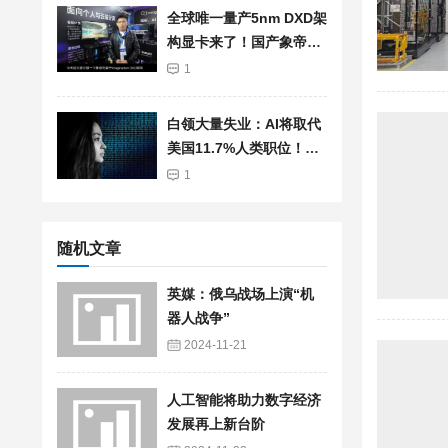
全球唯一量产5nm DXD架
构显卡来了！国产象帝先
自研GPU首发亮相：支持
1
光追、超分辨率
白领大量失业：AI将取代
美国11.7%人类职位！总
薪资高达1.2兆美元
1
随机文章
英媒：俄乌战场上演“机
器人战争”
2024-11-21
人工智能将助力数字经济
发展再上新台阶