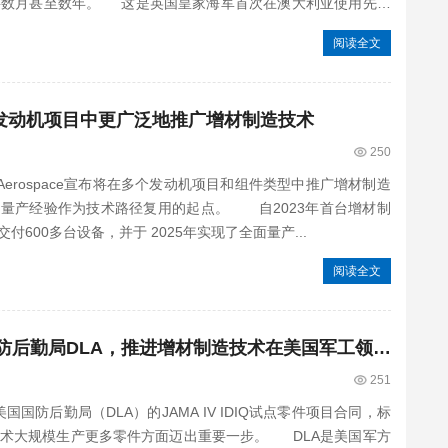
要数月甚至数年。 这是英国皇家海军首次在澳大利亚使用先进
阅读全文
在主要发动机项目中更广泛地推广增材制造技术
250
Aerospace宣布将在多个发动机项目和组件类型中推广增材制造
的量产经验作为技术路径复用的起点。 自2023年首台增材制
600多台设备，并于 2025年实现了全面量产...
阅读全文
Nikon AM Synergy携手美国国防后勤局DLA，推进增材制造技术在美国军工领域落地应
251
 已获得美国国防后勤局（DLA）的JAMA IV IDIQ试点零件项目合同，标
术大规模生产更多零件方面迈出重要一步。 DLA是美国军方