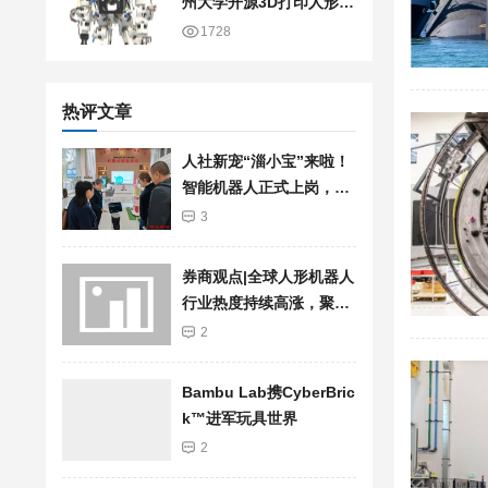
州大学开源3D打印人形机
器人
1728
热评文章
人社新宠“淄小宝”来啦！
智能机器人正式上岗，服
务再升级
3
券商观点|全球人形机器人
行业热度持续高涨，聚焦
加快行业发展步伐
2
Bambu Lab携Cyber​​Bric
k™进军玩具世界
2