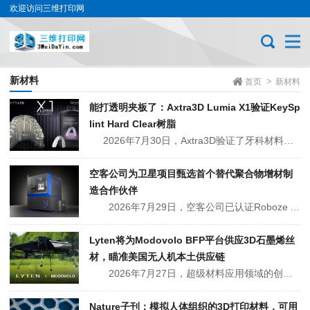
欢迎访问三维打印网
新材料
>
首页
新材料
能打透明夹板了：Axtra3D Lumia X1验证KeySp
lint Hard Clear树脂
2026年7月30日，Axtra3D验证了牙科材料商Keystone Industries的KeySplint Hard Clear树脂可用于Lumia X1 3D打印机。这是继2026年初KeyModel Ultra之后第二款获得验证的Keyprint材料，适用于创伤后牙齿固定和正畸保持器...
空客公司为卫星项目甄选首个替代聚合物增材制
造合作伙伴
2026年7月29日，空客公司已认证Roboze ARGO 500 HYPERSPEEDMission Ready 生产系统，可使用标准ULTEM 9085 丝材制造用于电信和地球观测卫星的飞行就绪型二级结构组件。此次获批使Roboze成为首个获得空客认证，可用于航天领域高性能聚合物部件的替代增...
Lyten将为Modovolo BFP平台供应3D石墨烯丝
材，瞄准美国无人机本土供应链
2026年7月27日，超级材料应用领域的创新企业Lyten与Modovolo达成合作，Lyten的3D石墨烯增强PA1205丝材将成为Modovolo模块化BFP 3D打印平台的主要材料。BFP平台采用集装箱式设计，可在偏远或恶劣环境中部署，用于航空航天、赛车运动和工业零部件的按需制造。...
Nature子刊：模拟人体组织的3D打印材料，可用