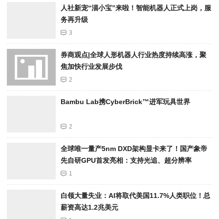
人社新宠“淄小宝”来啦！智能机器人正式上岗，服
务再升级
3
券商观点|全球人形机器人行业热度持续高涨，聚
焦加快行业发展步伐
2
Bambu Lab携Cyber​​Brick™进军玩具世界
2
全球唯一量产5nm DXD架构显卡来了！国产象帝
先自研GPU首发亮相：支持光追、超分辨率
1
白领大量失业：AI将取代美国11.7%人类职位！总
薪资高达1.2兆美元