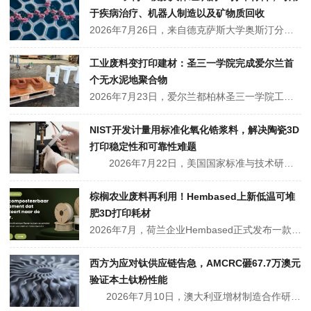
于疾病治疗、机器人制造以及矿物质回收
2026年7月26日，来自德克萨斯大学奥斯汀分校的研究人员开发出一种新型3D打印材料，它模拟了人体组织的分类和过滤能力，允许某些分子通过，同时阻止其他分子进入。这种广泛的功能意味着该材料可应用于医学、水处理和机器人等多个领域。相关研究成果以题为“Jammed interconnected bilayeremu...
工业废料变打印建材：圣三一学院完成爱尔兰首
个无水泥地聚合物
2026年7月23日，爱尔兰都柏林圣三一学院工程学院研究人员利用3D打印技术制造出爱尔兰首个无水泥地聚合物。这种红棕色材料主要由工业废料制成，不含波特兰水泥，隐含碳量比传统混凝土减少约70%。△爱尔兰首个无水泥地聚合物赤泥从废料变为建材 这种混合物的核心废料是赤泥，铝土矿精炼后剩余的高碱性污泥，...
NIST开发计量用标准化氧化锆浆料，解决陶瓷3D
打印稳定性和可靠性难题
2026年7月22日，美国国家标准与技术研究院(NIST)的研究人员正在开发一种参考材料——一种精心设计的氧化锆浆料，旨在帮助陶瓷 3D 打印技术生产出性能稳定可靠的零件。氧化锆浆料所解决的问题看似简单，实则不然：用于打印的湿陶瓷原料的精确计量历来十分困难，而如果没有可靠的测量方法来验证这一计量...
棕榈农业废料再利用！Hembased上新低温可堆
肥3D打印耗材
2026年7月，荷兰企业Hembased正式发布一款低温可堆肥3D打印线材。这款新材料适配家庭普通堆肥箱场景，能够在自然环境中完成彻底降解，和仅能在高温工业设备中分解的工业可堆肥材料形成明显区别。行业针对低温可堆肥材料设立了标准化判定规则: 环境温度稳定在20至30摄氏度的区间时，材料需在十二个月内完成完全降...
西方为应对钛供应链告急，AMCRC砸67.7万澳元
验证本土钛粉性能
2026年7月10日，澳大利亚增材制造合作研究中心（AMCRC）宣布支持昆士兰大学与Coogee Titanium公司开展一项价值67.7万澳元（约合319万人民币）的联合研究项目。项目将评估采用Coogee公司专利TiRO工艺生产的钛合金粉末，通过激光粉末床熔融（L-PBF）和热等静压（HI...