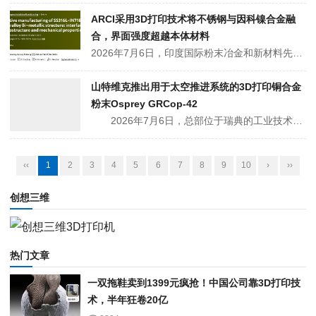
ARCI采用3D打印技术将不锈钢与因科镍合金融
合，界面强度超越本体材料
2026年7月6日，印度国际粉末冶金和新材料先进研究中心（ARCI）研究人员通过激光粉末床熔融（PBF-LB/M）增材制造技术，将不锈钢和镍基高温合金连接起来，构建了一种无裂纹的双金属结构。△研究成果已发表在《Progress in Additive Manufacturing》，研究题目为“SS316L-I...
山特维克推出用于太空推进系统的3D打印铜合金
粉末Osprey GRCop-42
2026年7月6日，总部位于瑞典的工业技术集团和气雾化金属粉末生产商山特维克(Sandvik)推出了一款名为Osprey GRCop-42的铜铬铌合金粉末，用于航天推进部件的增材制造。这款材料适用于高温应用，在这些应用中，材料的可追溯性和可重复的性能是认证的关键。GRCop-42粉末最初由NAS...
‹‹
1
2
3
4
5
6
7
8
9
10
›
››
创想三维
热门文章
一双拖鞋卖到1399元疯抢！中国公司靠3D打印技
术，半年狂卷20亿