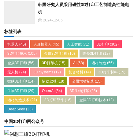
韩国研究人员采用磁性3D打印工艺制造高性能电
机
2024-12-05
标签列表
机器人
(45)
人形机器人
(45)
人工智能
(71)
3D打印
(302)
3D打印技术
(105)
金属3D打印机
(16)
陶瓷3D打印
(12)
金属3D打印
(56)
3D打印机
(15)
AI
(68)
增材制造
(56)
无人机
(24)
3D Systems
(12)
复合材料
(14)
3D打印材料
(15)
微纳3D打印
(14)
辅助驾驶
(18)
金属增材制造
(15)
生物3D打印
(29)
OpenAI
(54)
3D生物打印
(25)
增材制造技术
(21)
3D打印部件
(16)
金属3D打印技术
(12)
DeepSeek
(23)
中国3D打印网公众号