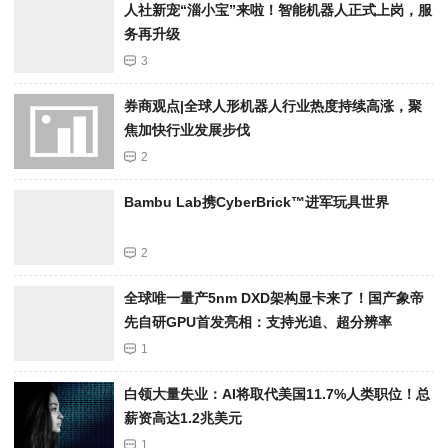
人社新宠“淄小宝”来啦！智能机器人正式上岗，服
务再升级
3
券商观点|全球人形机器人行业热度持续高涨，聚
焦加快行业发展步伐
2
Bambu Lab携Cyber​​Brick™进军玩具世界
2
全球唯一量产5nm DXD架构显卡来了！国产象帝
先自研GPU首发亮相：支持光追、超分辨率
1
白领大量失业：AI将取代美国11.7%人类职位！总
薪资高达1.2兆美元
1