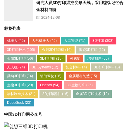
研究人员3D打印温控变形天线，采用镍钛记忆合
金材料制备
2024-12-08
标签列表
机器人
(45)
人形机器人
(45)
人工智能
(71)
3D打印
(302)
3D打印技术
(105)
金属3D打印机
(16)
陶瓷3D打印
(12)
金属3D打印
(56)
3D打印机
(15)
AI
(68)
增材制造
(56)
无人机
(24)
3D Systems
(12)
复合材料
(14)
3D打印材料
(15)
微纳3D打印
(14)
辅助驾驶
(18)
金属增材制造
(15)
生物3D打印
(29)
OpenAI
(54)
3D生物打印
(25)
增材制造技术
(21)
3D打印部件
(16)
金属3D打印技术
(12)
DeepSeek
(23)
中国3D打印网公众号