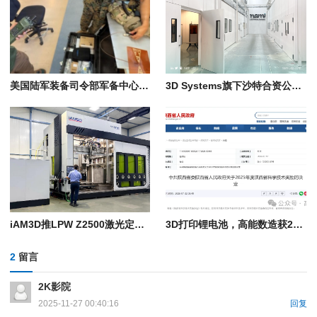
美国陆军装备司令部军备中心在“2026年勇敢盾牌”演习中展示远程3D打印电子设备技术
3D Systems旗下沙特合资公司NAMI获得军事制造许可证
iAM3D推LPW Z2500激光定向能量沉积系统：8轴双模激光沉积系统，构建体积2米级
3D打印锂电池，高能数造获2025年度陕西省科学技术奖
2
留言
2K影院
2025-11-27 00:40:16
回复