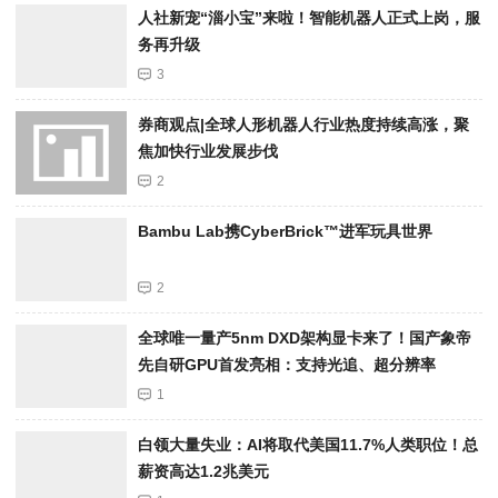
人社新宠“淄小宝”来啦！智能机器人正式上岗，服
务再升级
3
券商观点|全球人形机器人行业热度持续高涨，聚
焦加快行业发展步伐
2
Bambu Lab携Cyber​​Brick™进军玩具世界
2
全球唯一量产5nm DXD架构显卡来了！国产象帝
先自研GPU首发亮相：支持光追、超分辨率
1
白领大量失业：AI将取代美国11.7%人类职位！总
薪资高达1.2兆美元