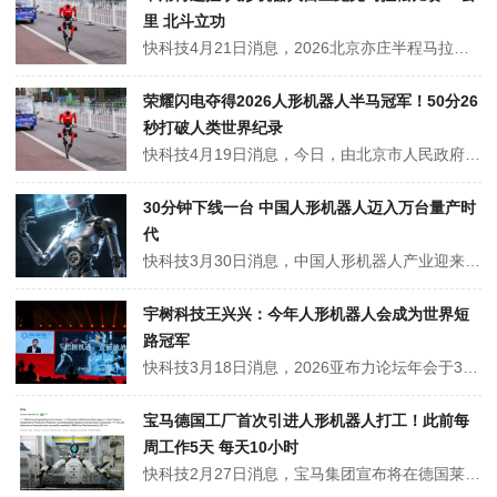
里 北斗立功
快科技4月21日消息，2026北京亦庄半程马拉松暨人形机器人半程马拉松在4月19日顺利开跑，今年的机器人不用人工遥控，能自己跑完21公里全程，背后主要靠北斗时空智能装备支持。和去年相比，今年的机器人进步特别大。上一届比赛，大部分机器人都要技术人员跟在旁边遥控操作。今年超过三分之二的赛队都用上了北斗相关套件，直...
荣耀闪电夺得2026人形机器人半马冠军！50分26
秒打破人类世界纪录
快科技4月19日消息，今日，由北京市人民政府、中央广播电视总台等联合主办的2026人形机器人半程马拉松鸣枪开跑。据北京亦庄公众号消息，齐天大圣队的“闪电”机器人以50分26秒（净用时）的成绩（人类半程马拉松世界纪录为56分42秒）夺得冠军，成为手机终端厂商中首个在该赛事夺冠的品牌。荣耀闪电夺得2026人形机器...
30分钟下线一台 中国人形机器人迈入万台量产时
代
快科技3月30日消息，中国人形机器人产业迎来规模化量产的关键突破。全国首条年产能达万台级别的人形机器人自动化生产线昨日在广东正式启用，标志着我国该产业率先迈入大规模量产新阶段。这条重磅产线由东方精工与乐聚机器人联合打造，年产能成功突破万台，实现每30分钟就有一台人形机器人下线，高效的生产节奏展现出强劲的工业化...
宇树科技王兴兴：今年人形机器人会成为世界短
路冠军
快科技3月18日消息，2026亚布力论坛年会于3月17日-19日在黑龙江亚布力举办。在年会的开幕演讲环节，论坛新一届理事、宇树科技创始人王兴兴上台发表演讲。王兴兴在演讲时提到，虽然现在百米比赛中机器人跑不过人，但是预计今年年中全球，特别是中国的机器人应该会跑得比人还快，“比博尔特更快一些”，百米冲刺的速度应该...
宝马德国工厂首次引进人形机器人打工！此前每
周工作5天 每天10小时
快科技2月27日消息，宝马集团宣布将在德国莱比锡工厂部署人形机器人，这是其首次在欧洲生产体系中引入此类具身智能技术。宝马德国工厂首次引进人形机器人打工！此前每周工作5天 每天10小时该项目旨在将类人机器人技术整合进现有的汽车批量生产中，并探索电池和零部件生产的进一步应用。宝马德国工厂首次引进人形机器人打工！此...