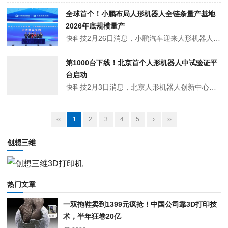
全球首个！小鹏布局人形机器人全链条量产基地
2026年底规模量产
快科技2月26日消息，小鹏汽车迎来人形机器人产业化关键节点，其布局的行业首个人形机器人全链条量产基地作为广州天河区重点项目亮相广州市高质量发展大会。同日，基地落地的广棠科创城具身智能产业园正式开工，小鹏与天河区政府签署战略合作框架协议，政企携手推动具身智能产业发展。该量产基地总建筑面积约11万平方米，按高标准...
第1000台下线！北京首个人形机器人中试验证平
台启动
快科技2月3日消息，北京人形机器人创新中心中试验证平台近日在北京经济技术开发区（北京亦庄）正式启动，现场同步下线了第1000台客户定制化人形机器人样机。这也是北京市首个专注人形机器人领域的中试验证平台。据了解，该平台占地9700平方米，于2025年建成投产，面向产业链上下游企业、高校、科研院所等单位开放，提供...
‹‹
1
2
3
4
5
›
››
创想三维
热门文章
一双拖鞋卖到1399元疯抢！中国公司靠3D打印技
术，半年狂卷20亿