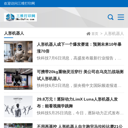
欢迎访问三维打印网
人形机器人
人形机器人
>
首页
人形机器人成下一个爆发赛道：预测未来10年暴
涨70倍
快科技7月6日消息，高盛发布最新行业报告，对人形机器人、AI底层技术做出全新预判，认为接下来十年人形机器人行业会迎来高速增长，全球出货量对比当前规模暴涨70倍。机构把机器人、自动驾驶、工业智能设备统一归为物理AI，和单纯生成文字图片的大模型相比，这类实体设备研发门槛更高。机器不光要看懂画面、听懂语言，还要处理...
可携带20kg重物灵活穿行 美公司在乌克兰战场测
试人形机器人
快科技6月2日消息，据央视中文国际频道报道，美国一家初创公司被曝在乌克兰部署人形机器人，依托战场环境积累实战数据，以谋求与美军的深度合作。据美国消费者新闻与商业频道5月30日报道，总部位于美国旧金山的初创企业——基础未来工业公司，计划在今年向乌克兰发送升级版的人形机器人，以持续进行军事用途测试。报道称，今年早...
29.8万元！逐际动力LimX Luna人形机器人发
布：能看视频学跳舞
快科技5月25日消息，今日，逐际动力正式发布全尺寸交互人形机器人LimX Luna。该产品定义商业交互人形机器人新品类，面向商业服务打造，具备个性化内容生产和持续运营能力。29.8万元！逐际动力LimX Luna人形机器人发布：能看视频学跳舞在硬件与运动控制方面，LimX Luna采用了160cm全尺寸女性形...
不用再遥控 人形机器人自主跑完马拉松比赛21公