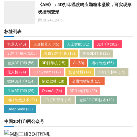
《AM》：4D打印温度响应颗粒水凝胶，可实现形
状控制变形
2024-12-05
标签列表
机器人
(45)
人形机器人
(45)
人工智能
(71)
3D打印
(302)
3D打印技术
(105)
金属3D打印机
(16)
陶瓷3D打印
(12)
金属3D打印
(56)
3D打印机
(15)
AI
(68)
增材制造
(56)
无人机
(24)
3D Systems
(12)
复合材料
(14)
3D打印材料
(15)
微纳3D打印
(14)
辅助驾驶
(18)
金属增材制造
(15)
生物3D打印
(29)
OpenAI
(54)
3D生物打印
(25)
增材制造技术
(21)
3D打印部件
(16)
金属3D打印技术
(12)
DeepSeek
(23)
中国3D打印网公众号