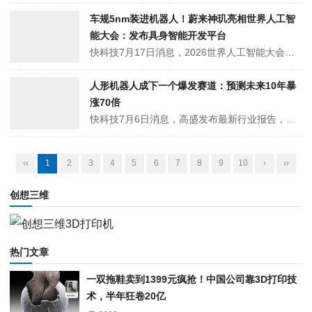
车规5nm装进机器人！蔚来神玑亮相世界人工智
能大会：发布具身智能开发平台
快科技7月17日消息，2026世界人工智能大会今日正式开幕，蔚来芯片子公司安徽神玑技术有限公司首次独立参展，不仅展出了神玑NX9031芯片及车载域控产品，还在会展期间发布了“”睿动“”具身智能开发平台、分布式智能体平台等AI新产品。车规5nm装进机器人！蔚来神玑亮相世界人工智能大会：发布具身智能开发平台据介绍...
人形机器人成下一个爆发赛道：预测未来10年暴
涨70倍
快科技7月6日消息，高盛发布最新行业报告，对人形机器人、AI底层技术做出全新预判，认为接下来十年人形机器人行业会迎来高速增长，全球出货量对比当前规模暴涨70倍。机构把机器人、自动驾驶、工业智能设备统一归为物理AI，和单纯生成文字图片的大模型相比，这类实体设备研发门槛更高。机器不光要看懂画面、听懂语言，还要处理...
‹‹
1
2
3
4
5
6
7
8
9
10
›
››
创想三维
热门文章
一双拖鞋卖到1399元疯抢！中国公司靠3D打印技
术，半年狂卷20亿