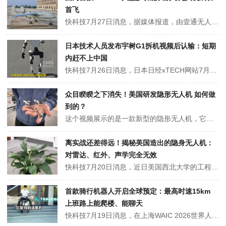
首飞
快科技7月27日消息，据媒体报道，由壹通无人机系统有限公司自主研制的TP200大型多功能长航时无人机近日圆满完成首飞。整个飞行过程中，飞机姿态平稳可控，爬升高度、巡航速度等关键参数均达到设计指标，验证了平台的安全性与可靠性。TP200是国内首款严格按适航要求正向研制的吨级多功能长航时民用无人机。该机型专门针对...
日本技术人员发布宇树G1拆机视频后认输：短期
内赶不上中国
快科技7月26日消息，日本日经xTECH网站7月23日发布了一段日本技术人员拆解中国宇树科技G1人形机器人的视频，尝试探究其内部结构与技术水平。视频中，日方技术人员和媒体记者边拆边感叹中国人形机器人的技术水平之高，最终得出结论：中国机器人研发显然已超越了“只会展示”的阶段，日本想在短时间内缩小与中国的差距“恐...
众目睽睽之下消失！美国研发隐形无人机 如何做
到的？
这个视频展示的是一款新型的隐形无人机，它是最近刚刚由美国西北大学的研究人员研发出来的作品。这款隐形无人机在飞行的时候，几乎就是透明的，我们的视觉很难注意到它。不过，它的缺点是会发出较大的噪音！当它停下来的时候是这样的：众目睽睽之下消失！美国研发隐形无人机 如何做到的？它和普通的无人机有很大的差别，普通无人机通...
离实战还差得远！揭秘美国造出的隐身无人机：
对雷达、红外、声学完全无效
快科技7月20日消息，近日美国西北大学的工程研发团队借助人工智能优化无人机整机结构设计，同时结合人类视觉感知的固有生理特点，成功打造出一款能隐身于眼前的低可见度特殊无人机。这款无人机的核心隐身逻辑完全不靠传统隐身材料，而是通过主动高速旋转制造持续的运动模糊效果，利用特殊的视觉错觉直接欺骗人眼感知，让自身的实体...
首款骑行机器人开启全球预定：最高时速15km
上班路上能爬楼、能聊天
快科技7月19日消息，在上海WAIC 2026世界人工智能大会上，由智元酷拓（AGIQUAD）提供技术支撑、重庆昊辰具身智能科技有限公司开发的首款骑行机器人正式开启全球预订，计划于今年9月小批量交付客户。现场工作人员透露，该机器人最高时速可达15km/h，最大承重75kg，单次续航里程20km，最大爬坡角度2...