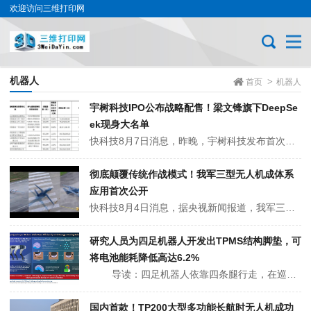
欢迎访问三维打印网
机器人
>
首页
机器人
宇树科技IPO公布战略配售！梁文锋旗下DeepSe
ek现身大名单
快科技8月7日消息，昨晚，宇树科技发布首次公开发行股票并在科创板上市发行公告，本次发行价格确定为150.80元/股。本次宇树科技公开发行4044.6434万股，占发行后总股本的10%，发行完成后，公司总股本将增至4.0446434亿股。按150.80元/股的发行价格计算，宇树科技本次发行市值约为609.93亿...
彻底颠覆传统作战模式！我军三型无人机成体系
应用首次公开
快科技8月4日消息，据央视新闻报道，我军三型无人机成体系应用首次公开。无人作战正在深刻改变战争面貌，颠覆传统作战模式，从态势感知到精确打击，逐渐走向作战体系最前沿。彻底颠覆传统作战模式！我军三型无人机成体系应用首次公开报道称，空军成为了火箭军目指获取的新方式，海军态势感知的新渠道，陆军远程火力打击的新支撑，各...
研究人员为四足机器人开发出TPMS结构脚垫，可
将电池能耗降低高达6.2%
导读：四足机器人依靠四条腿行走，在巡检、运输和搜救等任务中的应用日益广泛。然而，与轮式机器人的滚动运动相比，四足机器人重复的腿部运动消耗的能量要多得多，因此提高能量效率极具挑战性。一种降低能耗的策略是在四肢中使用弹簧或其他弹性元件，以便在足部着地时储存冲击能量，并在蹬地时释放。然而，在低速行走...
国内首款！TP200大型多功能长航时无人机成功