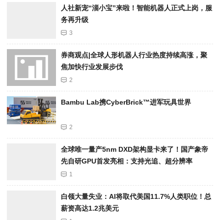
人社新宠“淄小宝”来啦！智能机器人正式上岗，服
务再升级
3
券商观点|全球人形机器人行业热度持续高涨，聚
焦加快行业发展步伐
2
Bambu Lab携Cyber​​Brick™进军玩具世界
2
全球唯一量产5nm DXD架构显卡来了！国产象帝
先自研GPU首发亮相：支持光追、超分辨率
1
白领大量失业：AI将取代美国11.7%人类职位！总
薪资高达1.2兆美元