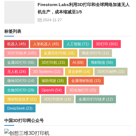
Firestorm Labs利用3D打印和全球网络加速无人
机生产，成本缩减至1/5
2024-11-27
标签列表
机器人
(45)
人形机器人
(45)
人工智能
(71)
3D打印
(302)
3D打印技术
(105)
金属3D打印机
(16)
陶瓷3D打印
(12)
金属3D打印
(56)
3D打印机
(15)
AI
(68)
增材制造
(56)
无人机
(24)
3D Systems
(12)
复合材料
(14)
3D打印材料
(15)
微纳3D打印
(14)
辅助驾驶
(18)
金属增材制造
(15)
生物3D打印
(29)
OpenAI
(54)
3D生物打印
(25)
增材制造技术
(21)
3D打印部件
(16)
金属3D打印技术
(12)
DeepSeek
(23)
中国3D打印网公众号