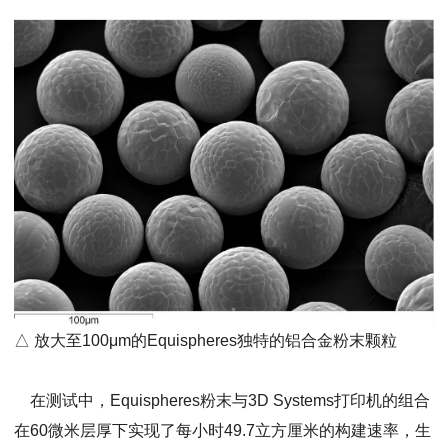
△ 放大至100μm的Equispheres独特的铝合金粉末颗粒
在测试中，Equispheres粉末与3D Systems打印机的组合
在60微米层厚下实现了每小时49.7立方厘米的构建速率，生