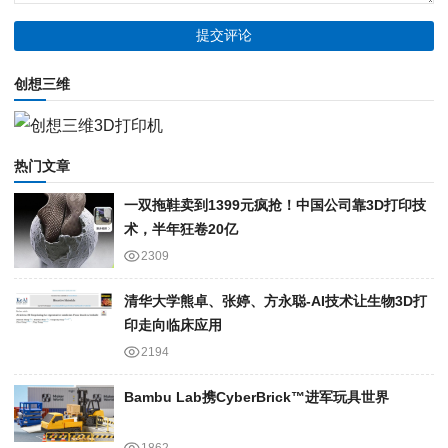
创想三维
热门文章
一双拖鞋卖到1399元疯抢！中国公司靠3D打印技
术，半年狂卷20亿
2309
清华大学熊卓、张婷、方永聪-AI技术让生物3D打
印走向临床应用
2194
Bambu Lab携Cyber​​Brick™进军玩具世界
1862