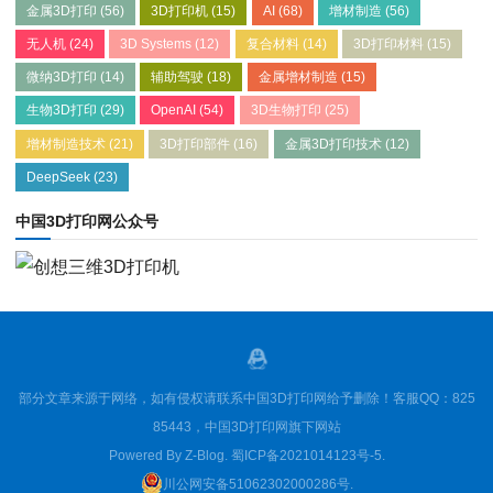
金属3D打印
(56)
3D打印机
(15)
AI
(68)
增材制造
(56)
无人机
(24)
3D Systems
(12)
复合材料
(14)
3D打印材料
(15)
微纳3D打印
(14)
辅助驾驶
(18)
金属增材制造
(15)
生物3D打印
(29)
OpenAI
(54)
3D生物打印
(25)
增材制造技术
(21)
3D打印部件
(16)
金属3D打印技术
(12)
DeepSeek
(23)
中国3D打印网公众号
部分文章来源于网络，如有侵权请联系中国3D打印网给予删除！客服QQ：825
85443，中国3D打印网旗下网站
Powered By
Z-Blog
.
蜀ICP备2021014123号-5
.
川公网安备51062302000286号
.