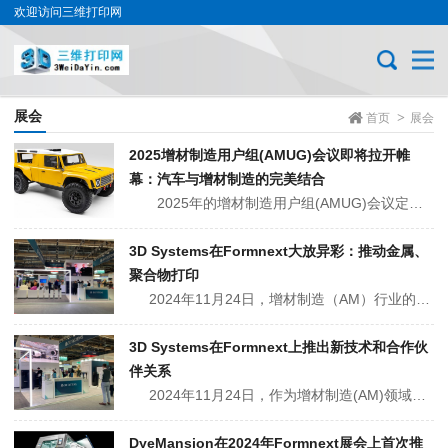
欢迎访问三维打印网
展会
>
首页
展会
2025增材制造用户组(AMUG)会议即将拉开帷
幕：汽车与增材制造的完美结合
2025年的增材制造用户组(AMUG)会议定于美国伊利诺伊州的芝加哥举行，会议将在当地时间2025年3月30日至4月3日进行。这是一个让全球增材制造领域的专家、学者及行业领袖聚集一堂，共同探讨和分享关于3D打印技术的最新进展、应用案例以...
3D Systems在Formnext大放异彩：推动金属、
聚合物打印
2024年11月24日，增材制造（AM）行业的先驱——3D Systems，在法兰克福举办的Formnext展会上，以其卓越的创新能力和强大的合作伙伴网络，再次证明了自己在行业内的领导地位。此次展会不仅是3D Systems新技术的展示平台，也是3D...
3D Systems在Formnext上推出新技术和合作伙
伴关系
2024年11月24日，作为增材制造(AM)领域的先驱企业之一，3D Systems在2024年法兰克福Formnext展会上展示了重要合作伙伴关系、创新技术和新产品发布，继续保持其行业领军者地位。金属打印新纪元 ...
DyeMansion在2024年Formnext展会上首次推