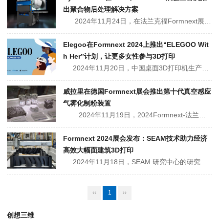
出聚合物后处理解决方案
2024年11月24日，在法兰克福Formnext展会上，DyeMansion以"It Just WorX"为主题，推出了三款革新性的后处理解决方案，包括用于喷砂和表面处理的Powershot X、可大幅降低黑色染色成本的升...
Elegoo在Formnext 2024上推出“ELEGOO Wit
h Her”计划，让更多女性参与3D打印
2024年11月20日，中国桌面3D打印机生产商ELEGOO在Formnext 2024展会上宣布启动“ELEGOO With Her”计划。通过举办一场汇集了顶尖设计师和工程师的圆桌会议，旨在推进促进性别平等和增强女性在3D打印领域的影响力。△ELEGOO...
威拉里在德国Formnext展会推出第十代真空感应
气雾化制粉装置
2024年11月19日，2024Formnext-法兰克福国际精密成型及3D打印制造展览会在德国法兰克福展览中心盛大召开。南极熊在展会现场看到，威拉里作为全球领先的金属粉末解决方案提供者也亮相了本次Formnext展会，展出...
Formnext 2024展会发布：SEAM技术助力经济
高效大幅面建筑3D打印
2024年11月18日，SEAM 研究中心的研究人员发布了螺杆挤出增材制造(SEAM) 技术的最新应用，重点聚焦在建筑领域的应用。此次开发的核心是 Epic3D 门户打印机，打印系统能够生产用于外墙模块、围栏和大门等应用的大幅面塑料组件。该技术采用连续沉积工艺...
‹‹
1
››
创想三维