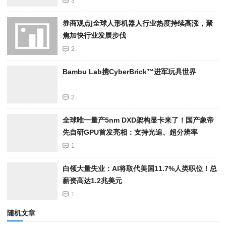
3
券商观点|全球人形机器人行业热度持续高涨，聚
焦加快行业发展步伐
2
Bambu Lab携Cyber​​Brick™进军玩具世界
2
全球唯一量产5nm DXD架构显卡来了！国产象帝
先自研GPU首发亮相：支持光追、超分辨率
1
白领大量失业：AI将取代美国11.7%人类职位！总
薪资高达1.2兆美元
1
随机文章