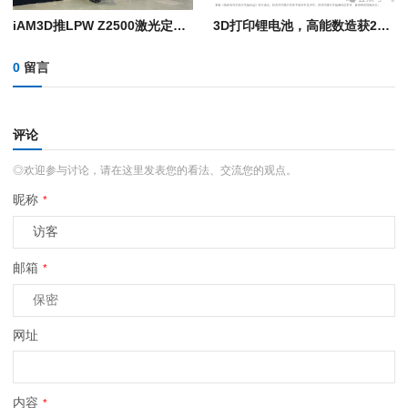
iAM3D推LPW Z2500激光定向能量沉积系统：8轴双模激光沉积系统，构建体积2米级
3D打印锂电池，高能数造获2025年度陕西省科学技术奖
0
留言
评论
◎欢迎参与讨论，请在这里发表您的看法、交流您的观点。
昵称
*
邮箱
*
网址
内容
*