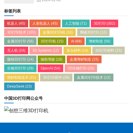
标签列表
机器人
(45)
人形机器人
(45)
人工智能
(71)
3D打印
(302)
3D打印技术
(105)
金属3D打印机
(16)
陶瓷3D打印
(12)
金属3D打印
(56)
3D打印机
(15)
AI
(68)
增材制造
(56)
无人机
(24)
3D Systems
(12)
复合材料
(14)
3D打印材料
(15)
微纳3D打印
(14)
辅助驾驶
(18)
金属增材制造
(15)
生物3D打印
(29)
OpenAI
(54)
3D生物打印
(25)
增材制造技术
(21)
3D打印部件
(16)
金属3D打印技术
(12)
DeepSeek
(23)
中国3D打印网公众号