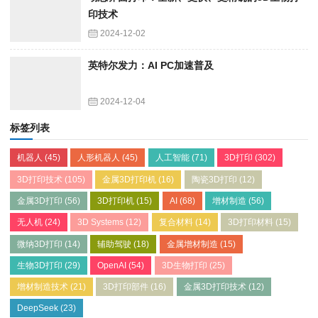
印技术
2024-12-02
英特尔发力：AI PC加速普及
2024-12-04
标签列表
机器人
(45)
人形机器人
(45)
人工智能
(71)
3D打印
(302)
3D打印技术
(105)
金属3D打印机
(16)
陶瓷3D打印
(12)
金属3D打印
(56)
3D打印机
(15)
AI
(68)
增材制造
(56)
无人机
(24)
3D Systems
(12)
复合材料
(14)
3D打印材料
(15)
微纳3D打印
(14)
辅助驾驶
(18)
金属增材制造
(15)
生物3D打印
(29)
OpenAI
(54)
3D生物打印
(25)
增材制造技术
(21)
3D打印部件
(16)
金属3D打印技术
(12)
DeepSeek
(23)