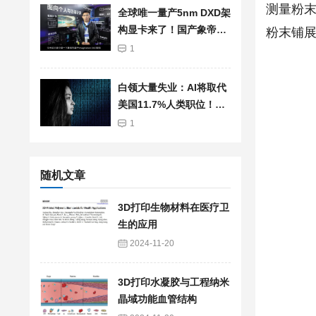
测量粉
全球唯一量产5nm DXD架
构显卡来了！国产象帝先
粉末铺
自研GPU首发亮相：支持
1
光追、超分辨率
白领大量失业：AI将取代
美国11.7%人类职位！总
薪资高达1.2兆美元
1
随机文章
3D打印生物材料在医疗卫
生的应用
2024-11-20
3D打印水凝胶与工程纳米
晶域功能血管结构