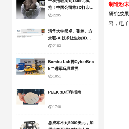
一双拖鞋卖到1399元疯
制造粉末（
抢！中国公司靠3D打印技
研究成果
术，半年狂卷20亿
2295
容，
电
清华大学熊卓、张婷、方
永聪-AI技术让生物3D打
印走向临床应用
2183
Bambu Lab携Cyber​​Bric
k™进军玩具世界
1851
PEEK 3D打印指南
1748
总成本不到5000美元，加