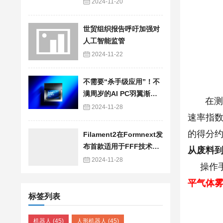
2024-11-20
世贸组织报告呼吁加强对
人工智能监管
2024-11-22
不需要“杀手级应用”！不
满周岁的AI PC羽翼渐丰
在测试的
看七剑下天山
2024-11-28
速率指数
的得分约
Filament2在Formnext发
布首款适用于FFF技术的
从废料
硅胶3D打印长丝
2024-11-28
操作手册描
平气体
标签列表
机器人
(45)
人形机器人
(45)