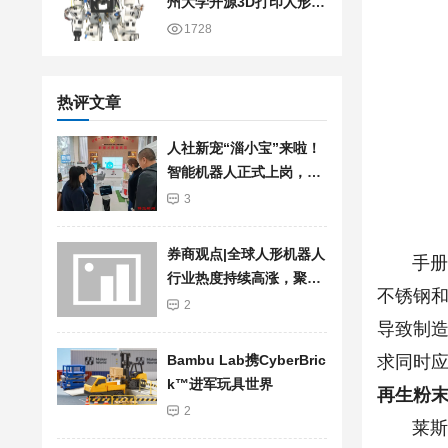
州大学开源3D打印人形机
器人
1728
热评文章
人社新宠“淄小宝”来啦！
智能机器人正式上岗，服
务再升级
3
券商观点|全球人形机器人
手册文
行业热度持续高涨，聚焦
不锈钢和
加快行业发展步伐
2
导致制
求同时
Bambu Lab携Cyber​​Bric
k™进军玩具世界
再生粉
2
莱斯