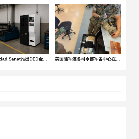
伊朗Vandad Sanat推出DED金属3D打印机P240-A，瞄准本土化制造
美国陆军装备司令部军备中心在“2026年勇敢盾牌”演习中展示远程3D打印电子设备技术