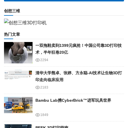
创想三维
热门文章
一双拖鞋卖到1399元疯抢！中国公司靠3D打印技
术，半年狂卷20亿
2294
清华大学熊卓、张婷、方永聪-AI技术让生物3D打
印走向临床应用
2183
Bambu Lab携Cyber​​Brick™进军玩具世界
1849
PEEK 3D打印指南