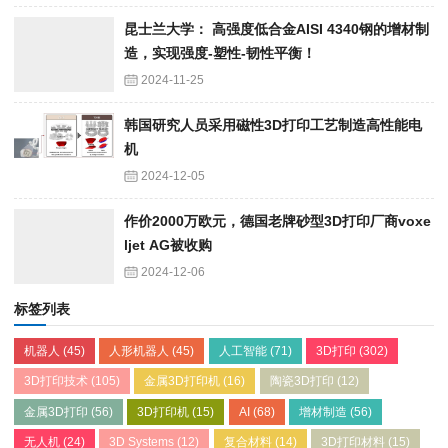
昆士兰大学： 高强度低合金AISI 4340钢的增材制
造，实现强度-塑性-韧性平衡！
2024-11-25
韩国研究人员采用磁性3D打印工艺制造高性能电
机
2024-12-05
作价2000万欧元，德国老牌砂型3D打印厂商voxe
ljet AG被收购
2024-12-06
标签列表
机器人
(45)
人形机器人
(45)
人工智能
(71)
3D打印
(302)
3D打印技术
(105)
金属3D打印机
(16)
陶瓷3D打印
(12)
金属3D打印
(56)
3D打印机
(15)
AI
(68)
增材制造
(56)
无人机
(24)
3D Systems
(12)
复合材料
(14)
3D打印材料
(15)