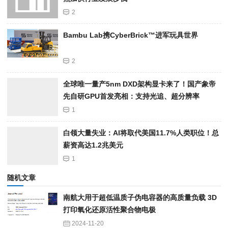
2
Bambu Lab携Cyber​​Brick™进军玩具世界
2
全球唯一量产5nm DXD架构显卡来了！国产象帝
先自研GPU首发亮相：支持光追、超分辨率
1
白领大量失业：AI将取代美国11.7%人类职位！总
薪资高达1.2兆美元
1
随机文章
南航大用于超低温质子伪电容器的高质量负载 3D
打印氧化还原活性聚合物电极
2024-11-20