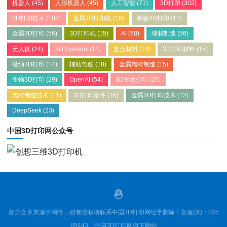
机器人
(45)
人形机器人
(45)
人工智能
(71)
3D打印
(302)
3D打印技术
(105)
金属3D打印机
(16)
陶瓷3D打印
(12)
金属3D打印
(56)
3D打印机
(15)
AI
(68)
增材制造
(56)
无人机
(24)
3D Systems
(12)
复合材料
(14)
3D打印材料
(15)
微纳3D打印
(14)
辅助驾驶
(18)
金属增材制造
(15)
生物3D打印
(29)
OpenAI
(54)
3D生物打印
(25)
增材制造技术
(21)
3D打印部件
(16)
金属3D打印技术
(12)
DeepSeek
(23)
中国3D打印网公众号
部分文章来源于网络，如有侵权请联系中国3D打印网给予删除！客服QQ：825
85443，中国3D打印网旗下网站