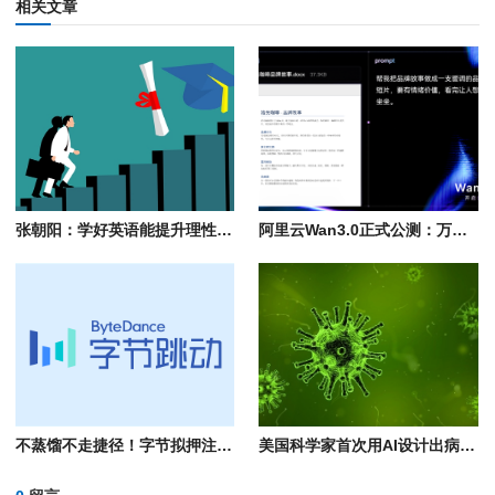
相关文章
张朝阳：学好英语能提升理性思维 AI无法取代新闻网站因人类要看的是视角
阿里云Wan3.0正式公测：万物皆可生视频！单次可生成30秒
不蒸馏不走捷径！字节拟押注5万亿参数大模型 规模超Kimi K3
美国科学家首次用AI设计出病毒：用于感染细菌 不会对人类构成威胁