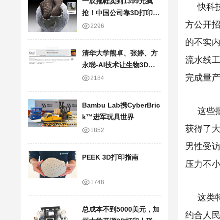
一双拖鞋卖到1399元疯
快科
抢！中国公司靠3D打印技
方公开招
术，半年狂卷20亿
2296
的不实
清华大学熊卓、张婷、方
流水线工
永聪-AI技术让生物3D打
印走向临床应用
完成量
2184
Bambu Lab携Cyber​​Bric
这些
k™进军玩具世界
获得了
1852
男性受
PEEK 3D打印指南
压力不
1748
这类
总成本不到5000美元，加
约合人民