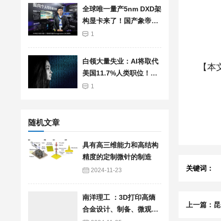
全球唯一量产5nm DXD架
构显卡来了！国产象帝先
自研GPU首发亮相：支持
1
光追、超分辨率
白领大量失业：AI将取代
【本
美国11.7%人类职位！总
薪资高达1.2兆美元
1
随机文章
具有高三维能力和高结构
精度的定制微针的制造
关键词：
2024-11-23
南洋理工 ：3D打印高熵
合金设计、制备、微观组