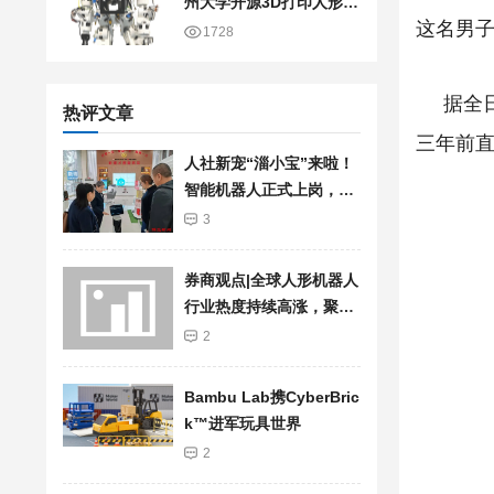
州大学开源3D打印人形机
这名男
器人
1728
据全
热评文章
三年前直
人社新宠“淄小宝”来啦！
智能机器人正式上岗，服
务再升级
3
券商观点|全球人形机器人
行业热度持续高涨，聚焦
加快行业发展步伐
2
Bambu Lab携Cyber​​Bric
k™进军玩具世界
2