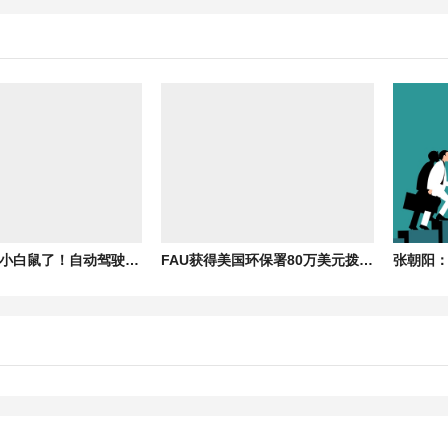
车主不用当小白鼠了！自动驾驶强制国标明年落地：禁用量产车主当众测样本
FAU获得美国环保署80万美元拨款，用于开发3D打印+AI驱动技术对抗藻类水华