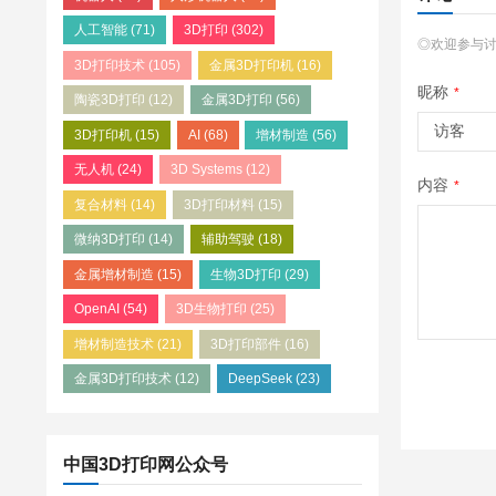
人工智能
(71)
3D打印
(302)
◎欢迎参与
3D打印技术
(105)
金属3D打印机
(16)
昵称
*
陶瓷3D打印
(12)
金属3D打印
(56)
3D打印机
(15)
AI
(68)
增材制造
(56)
无人机
(24)
3D Systems
(12)
内容
*
复合材料
(14)
3D打印材料
(15)
微纳3D打印
(14)
辅助驾驶
(18)
金属增材制造
(15)
生物3D打印
(29)
OpenAI
(54)
3D生物打印
(25)
增材制造技术
(21)
3D打印部件
(16)
金属3D打印技术
(12)
DeepSeek
(23)
中国3D打印网公众号