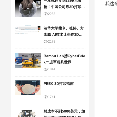
一双拖鞋卖到1399元疯
我这
抢！中国公司靠3D打印技
术，半年狂卷20亿
2288
清华大学熊卓、张婷、方
永聪-AI技术让生物3D打
印走向临床应用
2178
Bambu Lab携Cyber​​Bric
k™进军玩具世界
1844
PEEK 3D打印指南
1741
总成本不到5000美元，加