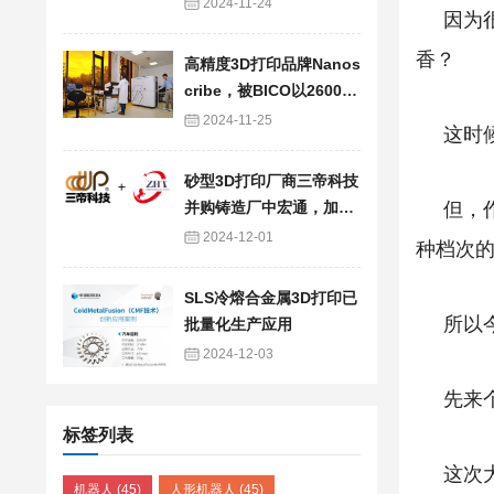
E.5，流速提升40%
2024-11-24
因为
香？
高精度3D打印品牌Nanos
cribe，被BICO以2600万
欧元剥离给德国LAB14
2024-11-25
这时
砂型3D打印厂商三帝科技
并购铸造厂中宏通，加速
但，
布局3D铸造在高压电气领
2024-12-01
种档次的
域应用
SLS冷熔合金属3D打印已
所以
批量化生产应用
2024-12-03
先来
标签列表
这次
机器人
(45)
人形机器人
(45)