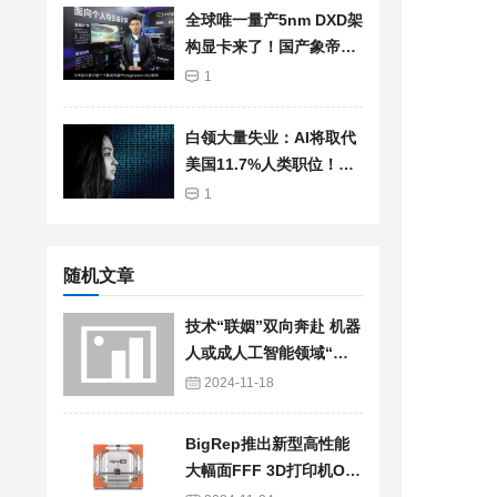
全球唯一量产5nm DXD架
构显卡来了！国产象帝先
自研GPU首发亮相：支持
1
光追、超分辨率
白领大量失业：AI将取代
美国11.7%人类职位！总
薪资高达1.2兆美元
1
随机文章
技术“联姻”双向奔赴 机器
人或成人工智能领域“弄
潮儿”
2024-11-18
BigRep推出新型高性能
大幅面FFF 3D打印机ON