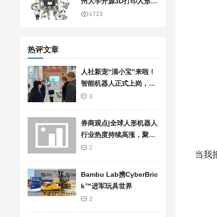
州大学开源3D打印人形机
器人
1723
热评文章
人社新宠“淄小宝”来啦！
智能机器人正式上岗，服
务再升级
3
券商观点|全球人形机器人
行业热度持续高涨，聚焦
加快行业发展步伐
2
当我
Bambu Lab携Cyber​​Bric
k™进军玩具世界
2