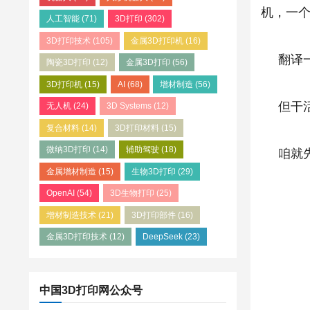
机，一
人工智能
(71)
3D打印
(302)
3D打印技术
(105)
金属3D打印机
(16)
翻译
陶瓷3D打印
(12)
金属3D打印
(56)
3D打印机
(15)
AI
(68)
增材制造
(56)
但干
无人机
(24)
3D Systems
(12)
复合材料
(14)
3D打印材料
(15)
微纳3D打印
(14)
辅助驾驶
(18)
咱就
金属增材制造
(15)
生物3D打印
(29)
OpenAI
(54)
3D生物打印
(25)
增材制造技术
(21)
3D打印部件
(16)
金属3D打印技术
(12)
DeepSeek
(23)
中国3D打印网公众号