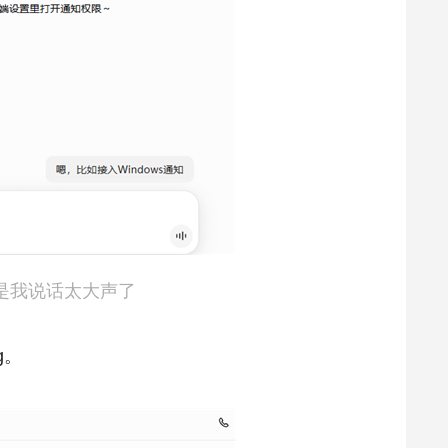
是我说话太大声了
g。