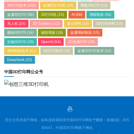
3D打印技术
(105)
金属3D打印机
(16)
陶瓷3D打印
(12)
金属3D打印
(56)
3D打印机
(15)
AI
(68)
增材制造
(56)
无人机
(24)
3D Systems
(12)
复合材料
(14)
3D打印材料
(15)
微纳3D打印
(14)
辅助驾驶
(18)
金属增材制造
(15)
生物3D打印
(29)
OpenAI
(54)
3D生物打印
(25)
增材制造技术
(21)
3D打印部件
(16)
金属3D打印技术
(12)
DeepSeek
(23)
中国3D打印网公众号
部分文章来源于网络，如有侵权请联系中国3D打印网给予删除！客服QQ：825
85443，中国3D打印网旗下网站