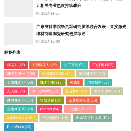
让相关专业热度持续攀升
2024-11-30
广东省科学院毕贵军研究员等联合发表：直接激光
增材制造陶瓷研究进展综述
2024-12-03
标签列表
机器人
(45)
人形机器人
(45)
人工智能
(71)
3D打印
(302)
3D打印技术
(105)
金属3D打印机
(16)
陶瓷3D打印
(12)
金属3D打印
(56)
3D打印机
(15)
AI
(68)
增材制造
(56)
无人机
(24)
3D Systems
(12)
复合材料
(14)
3D打印材料
(15)
微纳3D打印
(14)
辅助驾驶
(18)
金属增材制造
(15)
生物3D打印
(29)
OpenAI
(54)
3D生物打印
(25)
增材制造技术
(21)
3D打印部件
(16)
金属3D打印技术
(12)
DeepSeek
(23)