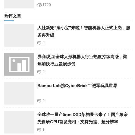
1720
热评文章
人社新宠“淄小宝”来啦！智能机器人正式上岗，服
务再升级
3
券商观点|全球人形机器人行业热度持续高涨，聚
焦加快行业发展步伐
2
Bambu Lab携Cyber​​Brick™进军玩具世界
2
全球唯一量产5nm DXD架构显卡来了！国产象帝
先自研GPU首发亮相：支持光追、超分辨率
1