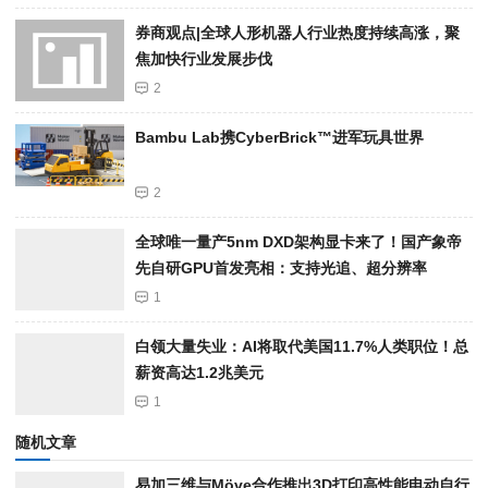
券商观点|全球人形机器人行业热度持续高涨，聚
焦加快行业发展步伐
2
Bambu Lab携Cyber​​Brick™进军玩具世界
2
全球唯一量产5nm DXD架构显卡来了！国产象帝
先自研GPU首发亮相：支持光追、超分辨率
1
白领大量失业：AI将取代美国11.7%人类职位！总
薪资高达1.2兆美元
1
随机文章
易加三维与Möve合作推出3D打印高性能电动自行