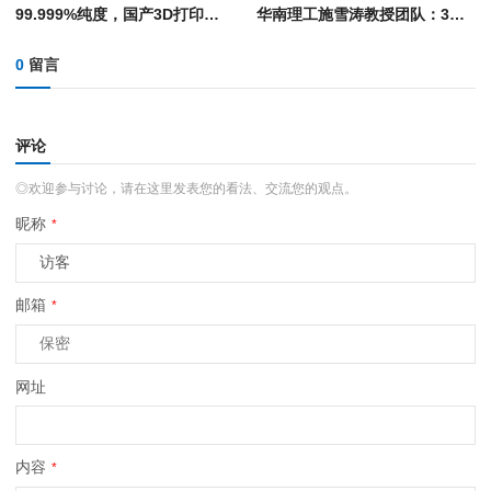
99.999%纯度，国产3D打印难熔金属粉末的&quot;硬核突围&quot;
华南理工施雪涛教授团队：3D打印仿生水凝胶海绵体 → 恢复雄性猪勃起功能
0
留言
评论
◎欢迎参与讨论，请在这里发表您的看法、交流您的观点。
昵称
*
邮箱
*
网址
内容
*