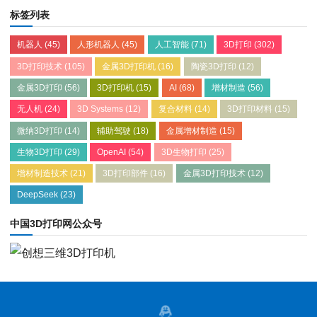
标签列表
机器人
(45)
人形机器人
(45)
人工智能
(71)
3D打印
(302)
3D打印技术
(105)
金属3D打印机
(16)
陶瓷3D打印
(12)
金属3D打印
(56)
3D打印机
(15)
AI
(68)
增材制造
(56)
无人机
(24)
3D Systems
(12)
复合材料
(14)
3D打印材料
(15)
微纳3D打印
(14)
辅助驾驶
(18)
金属增材制造
(15)
生物3D打印
(29)
OpenAI
(54)
3D生物打印
(25)
增材制造技术
(21)
3D打印部件
(16)
金属3D打印技术
(12)
DeepSeek
(23)
中国3D打印网公众号