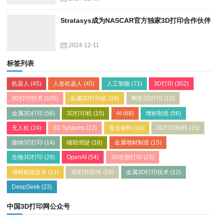
Stratasys成为NASCAR官方独家3D打印合作伙伴
2024-12-11
标签列表
机器人
(45)
人形机器人
(45)
人工智能
(71)
3D打印
(302)
3D打印技术
(105)
金属3D打印机
(16)
陶瓷3D打印
(12)
金属3D打印
(56)
3D打印机
(15)
AI
(68)
增材制造
(56)
无人机
(24)
3D Systems
(12)
复合材料
(14)
3D打印材料
(15)
微纳3D打印
(14)
辅助驾驶
(18)
金属增材制造
(15)
生物3D打印
(29)
OpenAI
(54)
3D生物打印
(25)
增材制造技术
(21)
3D打印部件
(16)
金属3D打印技术
(12)
DeepSeek
(23)
中国3D打印网公众号