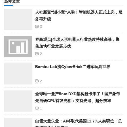
热评文章
人社新宠“淄小宝”来啦！智能机器人正式上岗，服
务再升级
3
券商观点|全球人形机器人行业热度持续高涨，聚
焦加快行业发展步伐
2
Bambu Lab携Cyber​​Brick™进军玩具世界
2
全球唯一量产5nm DXD架构显卡来了！国产象帝
先自研GPU首发亮相：支持光追、超分辨率
1
白领大量失业：AI将取代美国11.7%人类职位！总