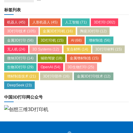
标签列表
机器人
(45)
人形机器人
(45)
人工智能
(71)
3D打印
(302)
3D打印技术
(105)
金属3D打印机
(16)
陶瓷3D打印
(12)
金属3D打印
(56)
3D打印机
(15)
AI
(68)
增材制造
(56)
无人机
(24)
3D Systems
(12)
复合材料
(14)
3D打印材料
(15)
微纳3D打印
(14)
辅助驾驶
(18)
金属增材制造
(15)
生物3D打印
(29)
OpenAI
(54)
3D生物打印
(25)
增材制造技术
(21)
3D打印部件
(16)
金属3D打印技术
(12)
DeepSeek
(23)
中国3D打印网公众号