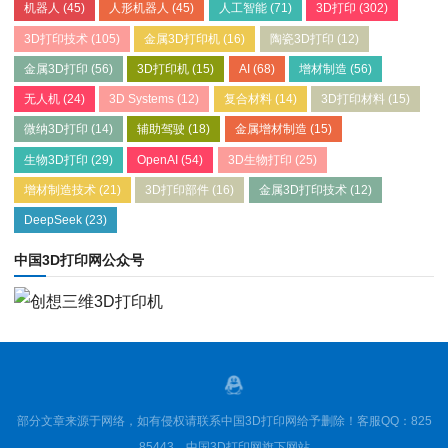
机器人
(45)
人形机器人
(45)
人工智能
(71)
3D打印
(302)
3D打印技术
(105)
金属3D打印机
(16)
陶瓷3D打印
(12)
金属3D打印
(56)
3D打印机
(15)
AI
(68)
增材制造
(56)
无人机
(24)
3D Systems
(12)
复合材料
(14)
3D打印材料
(15)
微纳3D打印
(14)
辅助驾驶
(18)
金属增材制造
(15)
生物3D打印
(29)
OpenAI
(54)
3D生物打印
(25)
增材制造技术
(21)
3D打印部件
(16)
金属3D打印技术
(12)
DeepSeek
(23)
中国3D打印网公众号
部分文章来源于网络，如有侵权请联系中国3D打印网给予删除！客服QQ：825
85443，中国3D打印网旗下网站