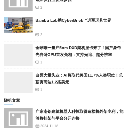
2
Bambu Lab携Cyber​​Brick™进军玩具世界
2
全球唯一量产5nm DXD架构显卡来了！国产象帝
先自研GPU首发亮相：支持光追、超分辨率
1
白领大量失业：AI将取代美国11.7%人类职位！总
薪资高达1.2兆美元
1
随机文章
广东南铝建筑机器人科技取得造楼机外架专利，能
够将挂架与平台分开连接
2024-11-18