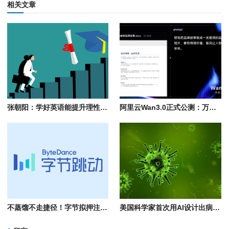
相关文章
张朝阳：学好英语能提升理性思维 AI无法取代新闻网站因人类要看的是视角
阿里云Wan3.0正式公测：万物皆可生视频！单次可生成30秒
不蒸馏不走捷径！字节拟押注5万亿参数大模型 规模超Kimi K3
美国科学家首次用AI设计出病毒：用于感染细菌 不会对人类构成威胁