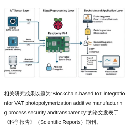
相关研究成果以题为“Blockchain-based IoT integratio
nfor VAT photopolymerization additive manufacturin
g process security andtransparency”的论文发表于
《科学报告》（Scientific Reports）期刊。