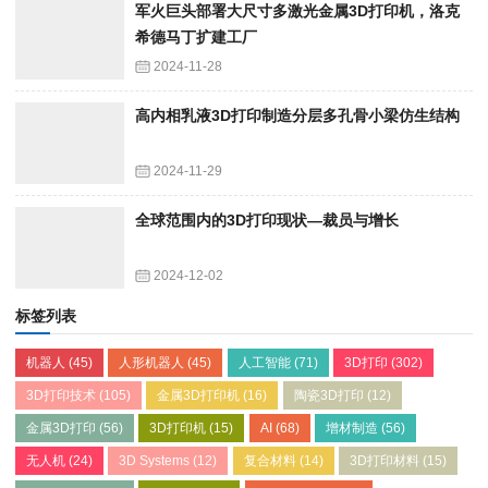
军火巨头部署大尺寸多激光金属3D打印机，洛克
希德马丁扩建工厂
2024-11-28
高内相乳液3D打印制造分层多孔骨小梁仿生结构
2024-11-29
全球范围内的3D打印现状—裁员与增长
2024-12-02
标签列表
机器人
(45)
人形机器人
(45)
人工智能
(71)
3D打印
(302)
3D打印技术
(105)
金属3D打印机
(16)
陶瓷3D打印
(12)
金属3D打印
(56)
3D打印机
(15)
AI
(68)
增材制造
(56)
无人机
(24)
3D Systems
(12)
复合材料
(14)
3D打印材料
(15)