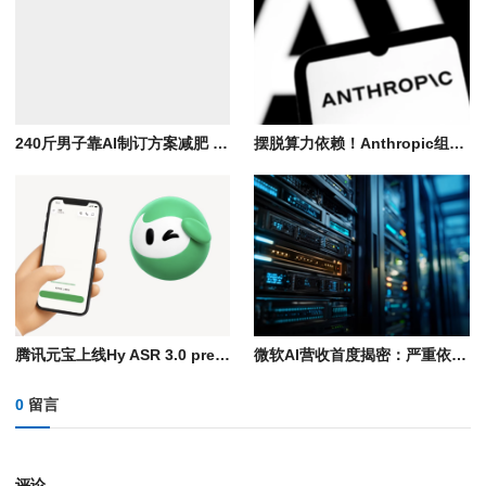
240斤男子靠AI制订方案减肥 45天狂瘦40斤险丧命！
摆脱算力依赖！Anthropic组建自研芯片团队 专为Claude打造AI芯片
腾讯元宝上线Hy ASR 3.0 preview语音识别模型：各种方言、复杂环境都能听清
微软AI营收首度揭密：严重依赖OpenAI 营收占比或达70%
0
留言
评论