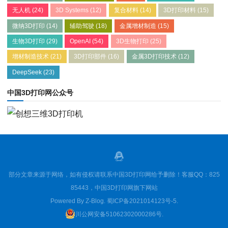
无人机
(24)
3D Systems
(12)
复合材料
(14)
3D打印材料
(15)
微纳3D打印
(14)
辅助驾驶
(18)
金属增材制造
(15)
生物3D打印
(29)
OpenAI
(54)
3D生物打印
(25)
增材制造技术
(21)
3D打印部件
(16)
金属3D打印技术
(12)
DeepSeek
(23)
中国3D打印网公众号
部分文章来源于网络，如有侵权请联系中国3D打印网给予删除！客服QQ：825
85443，中国3D打印网旗下网站
Powered By
Z-Blog
.
蜀ICP备2021014123号-5
.
川公网安备51062302000286号
.