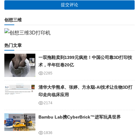
创想三维
热门文章
一双拖鞋卖到1399元疯抢！中国公司靠3D打印技
术，半年狂卷20亿
2285
清华大学熊卓、张婷、方永聪-AI技术让生物3D打
印走向临床应用
2174
Bambu Lab携Cyber​​Brick™进军玩具世界
1836