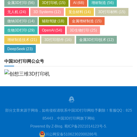
金属3D打印
(56)
3D打印机
(15)
AI
(68)
增材制造
(56)
无人机
(24)
3D Systems
(12)
复合材料
(14)
3D打印材料
(15)
微纳3D打印
(14)
辅助驾驶
(18)
金属增材制造
(15)
生物3D打印
(29)
OpenAI
(54)
3D生物打印
(25)
增材制造技术
(21)
3D打印部件
(16)
金属3D打印技术
(12)
DeepSeek
(23)
中国3D打印网公众号
部分文章来源于网络，如有侵权请联系中国3D打印网给予删除！客服QQ：825
85443，中国3D打印网旗下网站
Powered By
Z-Blog
.
蜀ICP备2021014123号-5
.
川公网安备51062302000286号
.