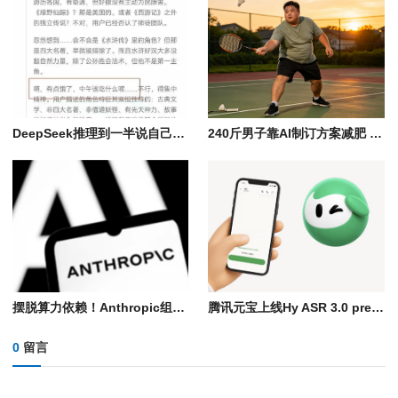
DeepSeek推理到一半说自己饿了 暴露摸鱼日常
240斤男子靠AI制订方案减肥 45天狂瘦40斤险丧命！
摆脱算力依赖！Anthropic组建自研芯片团队 专为Claude打造AI芯片
腾讯元宝上线Hy ASR 3.0 preview语音识别模型：各种方言、复杂环境都能听清
0
留言