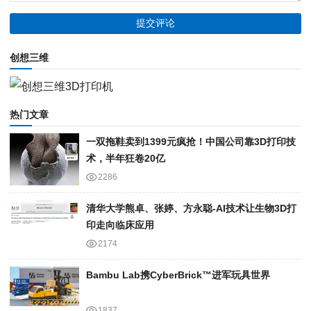
创想三维
热门文章
一双拖鞋卖到1399元疯抢！中国公司靠3D打印技
术，半年狂卷20亿
2286
清华大学熊卓、张婷、方永聪-AI技术让生物3D打
印走向临床应用
2174
Bambu Lab携Cyber​​Brick™进军玩具世界
1837