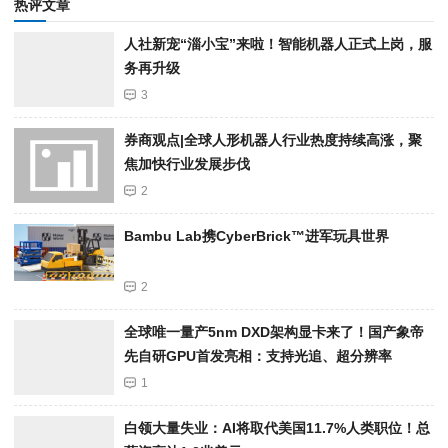
热评文章
人社新宠“淄小宝”来啦！智能机器人正式上岗，服
务再升级
3
券商观点|全球人形机器人行业热度持续高涨，聚
焦加快行业发展步伐
2
Bambu Lab携Cyber​​Brick™进军玩具世界
2
全球唯一量产5nm DXD架构显卡来了！国产象帝
先自研GPU首发亮相：支持光追、超分辨率
1
白领大量失业：AI将取代美国11.7%人类职位！总