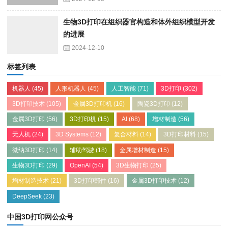
生物3D打印在组织器官构造和体外组织模型开发
的进展
2024-12-10
标签列表
机器人
(45)
人形机器人
(45)
人工智能
(71)
3D打印
(302)
3D打印技术
(105)
金属3D打印机
(16)
陶瓷3D打印
(12)
金属3D打印
(56)
3D打印机
(15)
AI
(68)
增材制造
(56)
无人机
(24)
3D Systems
(12)
复合材料
(14)
3D打印材料
(15)
微纳3D打印
(14)
辅助驾驶
(18)
金属增材制造
(15)
生物3D打印
(29)
OpenAI
(54)
3D生物打印
(25)
增材制造技术
(21)
3D打印部件
(16)
金属3D打印技术
(12)
DeepSeek
(23)
中国3D打印网公众号