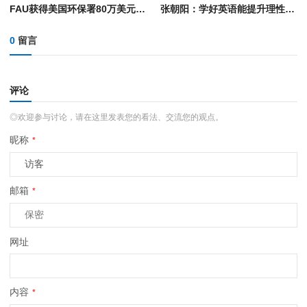
FAU获得美国环保署80万美元拨款，用于开发3D打印+AI驱动技术对抗藻类水华
张朝阳：学好英语能提升理性思维 AI无法取代新闻网站因人类要看的是视角
0
留言
评论
◎欢迎参与讨论，请在这里发表您的看法、交流您的观点。
昵称
*
邮箱
*
网址
内容
*