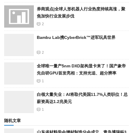
券商观点|全球人形机器人行业热度持续高涨，聚
焦加快行业发展步伐
2
Bambu Lab携Cyber​​Brick™进军玩具世界
2
全球唯一量产5nm DXD架构显卡来了！国产象帝
先自研GPU首发亮相：支持光追、超分辨率
1
白领大量失业：AI将取代美国11.7%人类职位！总
薪资高达1.2兆美元
1
随机文章
山东省材料学会增材制造分会成立，青岛博瑞科3