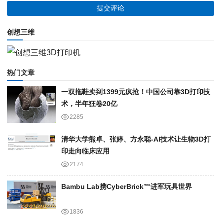
创想三维
热门文章
一双拖鞋卖到1399元疯抢！中国公司靠3D打印技
术，半年狂卷20亿
2285
清华大学熊卓、张婷、方永聪-AI技术让生物3D打
印走向临床应用
2174
Bambu Lab携Cyber​​Brick™进军玩具世界
1836