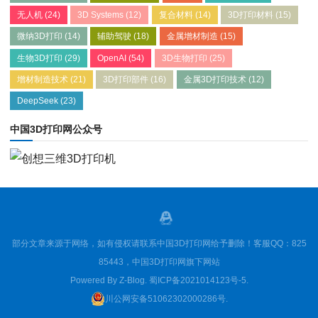
无人机
(24)
3D Systems
(12)
复合材料
(14)
3D打印材料
(15)
微纳3D打印
(14)
辅助驾驶
(18)
金属增材制造
(15)
生物3D打印
(29)
OpenAI
(54)
3D生物打印
(25)
增材制造技术
(21)
3D打印部件
(16)
金属3D打印技术
(12)
DeepSeek
(23)
中国3D打印网公众号
部分文章来源于网络，如有侵权请联系中国3D打印网给予删除！客服QQ：825
85443，中国3D打印网旗下网站
Powered By
Z-Blog
.
蜀ICP备2021014123号-5
.
川公网安备51062302000286号
.