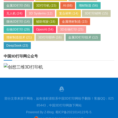
金属3D打印
(56)
3D打印机
(15)
AI
(68)
增材制造
(56)
无人机
(24)
3D Systems
(12)
复合材料
(14)
3D打印材料
(15)
微纳3D打印
(14)
辅助驾驶
(18)
金属增材制造
(15)
生物3D打印
(29)
OpenAI
(54)
3D生物打印
(25)
增材制造技术
(21)
3D打印部件
(16)
金属3D打印技术
(12)
DeepSeek
(23)
中国3D打印网公众号
部分文章来源于网络，如有侵权请联系中国3D打印网给予删除！客服QQ：825
85443，中国3D打印网旗下网站
Powered By
Z-Blog
.
蜀ICP备2021014123号-5
.