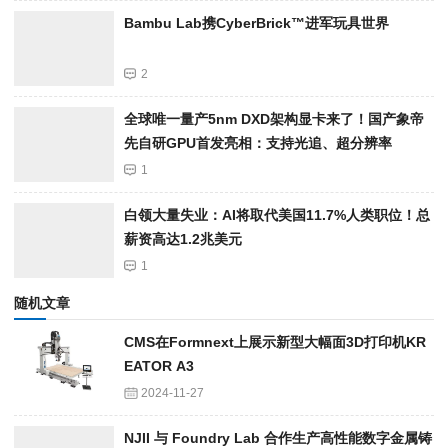
Bambu Lab携Cyber​​Brick™进军玩具世界
2
全球唯一量产5nm DXD架构显卡来了！国产象帝
先自研GPU首发亮相：支持光追、超分辨率
1
白领大量失业：AI将取代美国11.7%人类职位！总
薪资高达1.2兆美元
1
随机文章
CMS在Formnext上展示新型大幅面3D打印机KR
EATOR A3
2024-11-27
NJII 与 Foundry Lab 合作生产高性能数字金属铸