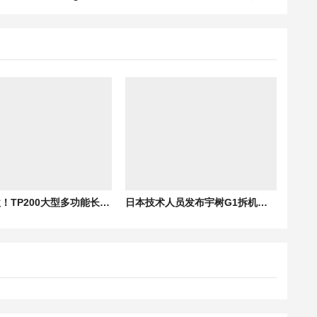
国内首款！TP200大型多功能长航时无人机成功首飞
日本技术人员发布宇树G1拆机视频后认输：短期内赶不上中国