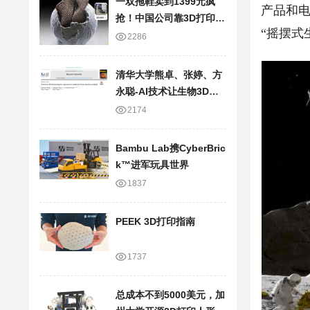
一双拖鞋卖到1399元疯
产品和电
抢！中国公司靠3D打印技
“摇摆式
术，半年狂卷20亿
2286
清华大学熊卓、张婷、方
永聪-AI技术让生物3D打
印走向临床应用
2174
Bambu Lab携Cyber​​Bric
k™进军玩具世界
1837
PEEK 3D打印指南
1737
总成本不到5000美元，加