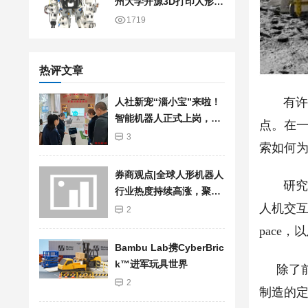
州大学开源3D打印人形机
器人
1719
热评文章
有许多
人社新宠“淄小宝”来啦！
智能机器人正式上岗，服
点。在一
务再升级
3
索如何为
券商观点|全球人形机器人
研究人
行业热度持续高涨，聚焦
人机交互
加快行业发展步伐
2
pace
Bambu Lab携Cyber​​Bric
k™进军玩具世界
除了前
2
制造的定