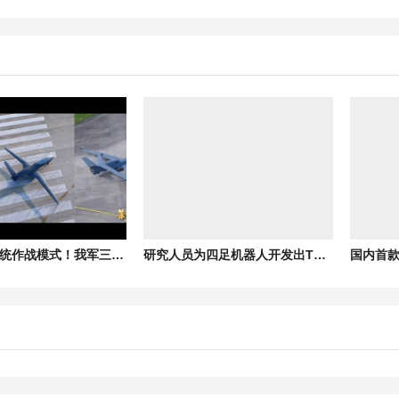
彻底颠覆传统作战模式！我军三型无人机成体系应用首次公开
研究人员为四足机器人开发出TPMS结构脚垫，可将电池能耗降低高达6.2%