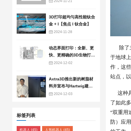
2024-11-21
3D打印超均匀高性能钛合
金 + l【焦点 l 钛合金】
2024-11-28
除了主要
动态界面打印：全新、更
快、更精确的3D生物打印
于地球上
技术
2024-12-02
作，这些
站点，以
Axtra3D推出新的树脂材
料并宣布与Hartwig建立
这种具
战略合作关系
2024-12-03
了如此
“双重用
标签列表
防）应
机器人
(45)
人形机器人
(45)