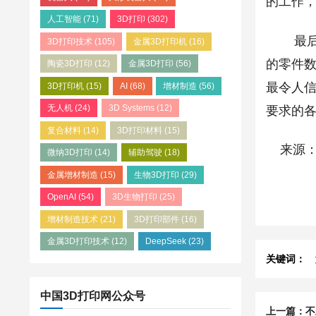
的工作，
人工智能
(71)
3D打印
(302)
最后，
3D打印技术
(105)
金属3D打印机
(16)
的零件
陶瓷3D打印
(12)
金属3D打印
(56)
最令人
3D打印机
(15)
AI
(68)
增材制造
(56)
无人机
(24)
3D Systems
(12)
要求的
复合材料
(14)
3D打印材料
(15)
来源：
微纳3D打印
(14)
辅助驾驶
(18)
金属增材制造
(15)
生物3D打印
(29)
OpenAI
(54)
3D生物打印
(25)
增材制造技术
(21)
3D打印部件
(16)
金属3D打印技术
(12)
DeepSeek
(23)
关键词：
中国3D打印网公众号