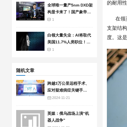
的耐用
全球唯一量产5nm DXD架
构显卡来了！国产象帝先
在领英
自研GPU首发亮相：支持
1
光追、超分辨率
支架结构
白领大量失业：AI将取代
度。这是
美国11.7%人类职位！总
薪资高达1.2兆美元
1
随机文章
跨越3万公里远程手术、
应对疑难病症关键手
术……来看医疗机器人最
2024-11-21
新进展
英媒：俄乌战场上演“机
器人战争”