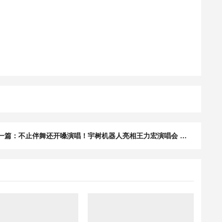
下一篇：不止伴舞还开嗓演唱！宇树机器人亮相王力宏演唱会 拿起话筒那一刻全场嗨翻