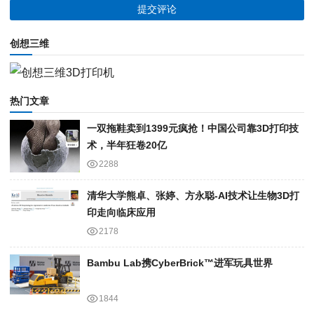
创想三维
热门文章
一双拖鞋卖到1399元疯抢！中国公司靠3D打印技
术，半年狂卷20亿
2288
清华大学熊卓、张婷、方永聪-AI技术让生物3D打
印走向临床应用
2178
Bambu Lab携Cyber​​Brick™进军玩具世界
1844