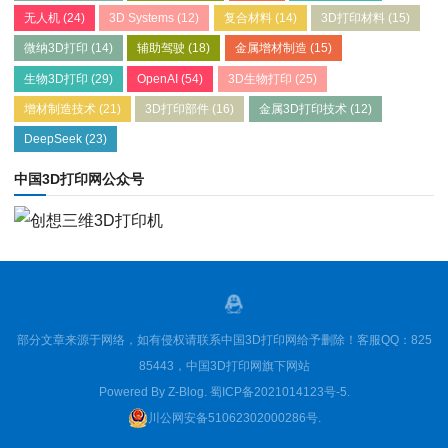
无人机
(24)
3D Systems
(12)
复合材料
(14)
3D打印材料
(15)
微纳3D打印
(14)
辅助驾驶
(18)
金属增材制造
(15)
生物3D打印
(29)
OpenAI
(54)
3D生物打印
(25)
增材制造技术
(21)
3D打印部件
(16)
金属3D打印技术
(12)
DeepSeek
(23)
中国3D打印网公众号
部分文章来源于网络，如有侵权请联系中国3D打印网给予删除！客服QQ：825
85443，中国3D打印网旗下网站
Powered By
Z-Blog
.
蜀ICP备2021014123号-5
.
川公网安备51062302000286号
.