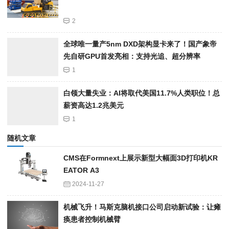
2
全球唯一量产5nm DXD架构显卡来了！国产象帝
先自研GPU首发亮相：支持光追、超分辨率
1
白领大量失业：AI将取代美国11.7%人类职位！总
薪资高达1.2兆美元
1
随机文章
CMS在Formnext上展示新型大幅面3D打印机KR
EATOR A3
2024-11-27
机械飞升！马斯克脑机接口公司启动新试验：让瘫
痪患者控制机械臂