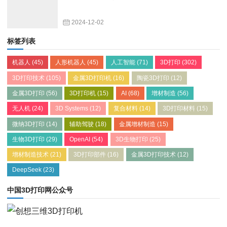
2024-12-02
标签列表
机器人
(45)
人形机器人
(45)
人工智能
(71)
3D打印
(302)
3D打印技术
(105)
金属3D打印机
(16)
陶瓷3D打印
(12)
金属3D打印
(56)
3D打印机
(15)
AI
(68)
增材制造
(56)
无人机
(24)
3D Systems
(12)
复合材料
(14)
3D打印材料
(15)
微纳3D打印
(14)
辅助驾驶
(18)
金属增材制造
(15)
生物3D打印
(29)
OpenAI
(54)
3D生物打印
(25)
增材制造技术
(21)
3D打印部件
(16)
金属3D打印技术
(12)
DeepSeek
(23)
中国3D打印网公众号