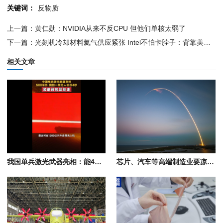
关键词：
反物质
上一篇：黄仁勋：NVIDIA从来不反CPU 但他们单核太弱了
下一篇：光刻机冷却材料氦气供应紧张 Intel不怕卡脖子：背靠美国好乘凉
相关文章
我国单兵激光武器亮相：能4秒内自主识别、跟踪、锁定、烧毁无人机
芯片、汽车等高端制造业要凉凉！全球最大钨生产国中国对日本钨出口量已降至零