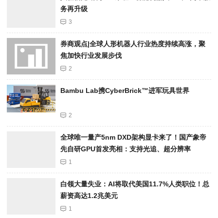
务再升级
3
券商观点|全球人形机器人行业热度持续高涨，聚
焦加快行业发展步伐
2
Bambu Lab携Cyber​​Brick™进军玩具世界
2
全球唯一量产5nm DXD架构显卡来了！国产象帝
先自研GPU首发亮相：支持光追、超分辨率
1
白领大量失业：AI将取代美国11.7%人类职位！总
薪资高达1.2兆美元
1