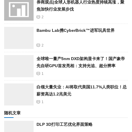
券商观点|全球人形机器人行业热度持续高涨，聚
焦加快行业发展步伐
2
Bambu Lab携Cyber​​Brick™进军玩具世界
2
全球唯一量产5nm DXD架构显卡来了！国产象帝
先自研GPU首发亮相：支持光追、超分辨率
1
白领大量失业：AI将取代美国11.7%人类职位！总
薪资高达1.2兆美元
1
随机文章
DLP 3D打印工艺优化界面策略