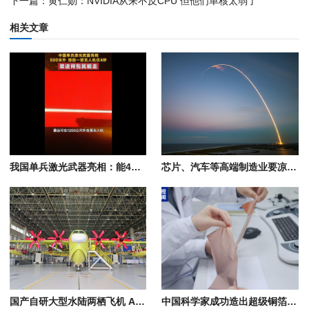
下一篇：黄仁勋：NVIDIA从来不反CPU 但他们单核太弱了
相关文章
我国单兵激光武器亮相：能4秒内自主识别、跟踪、锁定、烧毁无人机
芯片、汽车等高端制造业要凉凉！全球最大钨生产国中国对日本钨出口量已降至零
国产自研大型水陆两栖飞机 AG600鲲龙批产第四架机生产试飞成功
中国科学家成功造出超级铜箔！将减少手机充电发热